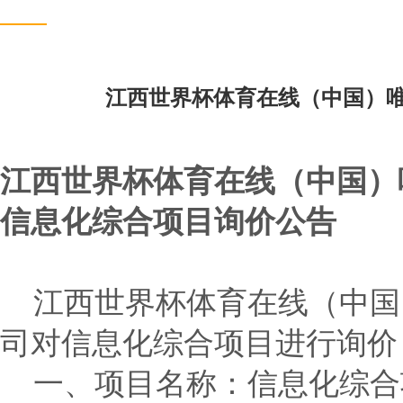
企业动态
行业动态
通知公告
江西世界杯体育在线（中国）唯
江西世界杯体育在线（中国）
信息化综合项目询价公告
江西世界杯体育在线（中国
司对信息化综合项目进行询价
一、项目名称：信息化综合