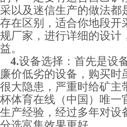
采以及迷信生产的做法都
存在区别，适合你地段开
规厂家，进行详细的设计
益。
4.
设备选择：
首先是设
廉价低劣的设备，购买时
很大隐患，严重时给矿主
杯体育在线（中国）唯一
生产经验，经过多年对设
分选富集效果更好。