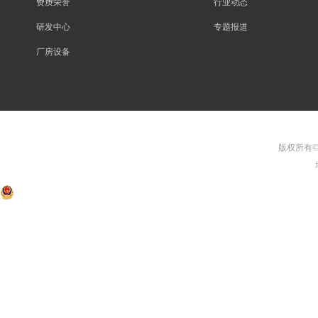
资质荣誉
行业动态
研发中心
专题报道
厂房设备
版权所有©世