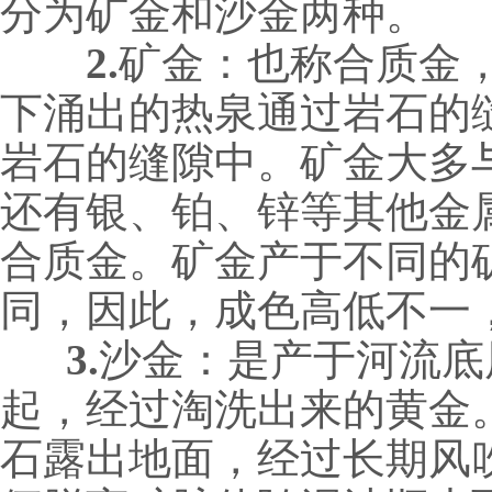
分为矿金和沙金两种。
2.
矿金：
也称合质金
下涌出的热泉通过岩石的
岩石的缝隙中。矿金大多
还有银、铂、锌等其他金
合质金。矿金产于不同的
同，因此，成色高低不一
3.
沙金：
是产于河流底
起，经过淘洗出来的黄金
石露出地面，经过长期风