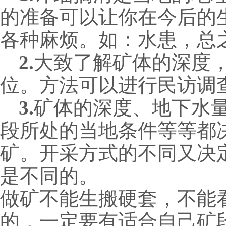
的准备可以让你在今后的
各种麻烦。如：水患，总
2.
大致了解矿体的深度
位。方法可以进行民访调
3.
矿体的深度、地下水
段所处的当地条件等等都
矿。开采方式的不同又决
是不同的。
做矿不能生搬硬套，不能
的，一定要有适合自己矿