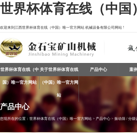
世界杯体育在线（中国
欢迎来到江西世界杯体育在线（中国）唯一官方网站 机械设备有限公司网站 !
世界杯体育在线（中
关于世界杯体育在线
产品中心
案
国）唯一官方网站
（中国）唯一官方网
站
产品中心
您现所在的位置：
世界杯体育在线（中国）唯一官方网站
> 产品中心 > 振动筛 / 分