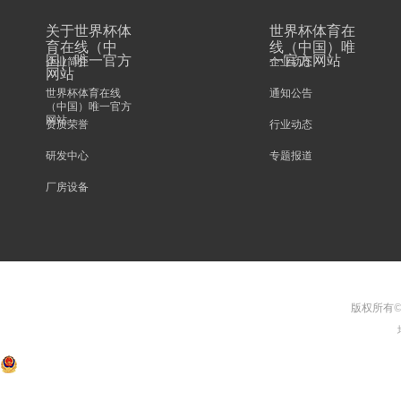
关于世界杯体
世界杯体育在
育在线（中
线（中国）唯
国）唯一官方
一官方网站
企业简介
企业动态
网站
世界杯体育在线
通知公告
（中国）唯一官方
网站
资质荣誉
行业动态
研发中心
专题报道
厂房设备
版权所有©世