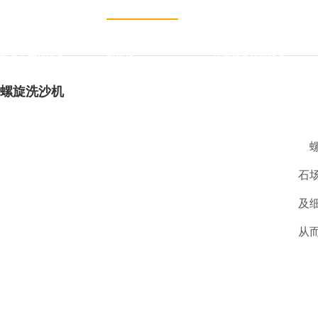
重选设备 / 矿物分选
振动筛 / 分级设备
矿物擦洗 / 洗砂设备
整条生产线设备
磁选机
给料机及输送设备
螺旋洗沙机
石
及
从