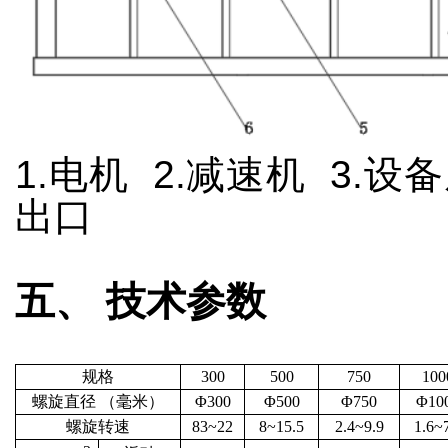
1
.电机 2.减速机 3.设
出口
五、 技术参数
规格
300
500
750
100
螺旋直径
（
毫米
）
Φ300
Φ500
Φ750
Φ10
螺旋转速
83~22
8~15.5
2.4~9.9
1.6~