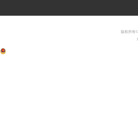
版权所有©世