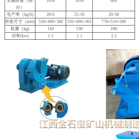
主轴转速（转/
1050
1050
800
分）
生产率（kg/h)
20-6
25-10
20-50
外形尺寸（mm)
550×490×360
550×490×365
770×510×500
机重（kg)
110
130
180
功率(kw)
1.1
1.1
2.2