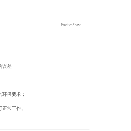
设备
Product Show
的误差；
合环保要求；
可正常工作。