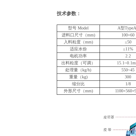
技术参数：
型号 Model
A型TypeA
进料口尺寸（mm)
100×60
入料粒度（mm)
≤50
适应水份
≤11%
电机功率
2.2
出料粒度（可调）
15.1~0.1
处理量（kg/h)
550~45
重量（kg)
300
缩分比
1/8
外形尺寸（mm)
1100×560×