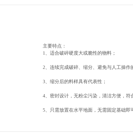
给料机及输送设备
电子垃圾处理设备
泵类及其它辅助选矿
主要特点：
1
、适合破碎硬度大或脆性的物料；
2
、连续完成破碎、缩分、避免与人工操作
3
、缩分后的料样具有代表性；
4
、密封设计，无粉尘污染，清洁方便，符
5
、只需放置在水平地面，无需固定基础即