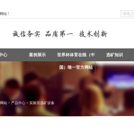
站 !
中心
案例展示
世界杯体育在线（中
选矿知识
国）唯一官方网站
网站
> 产品中心 > 实验室选矿设备
矿物擦洗 / 洗砂设备
浮选机 / 搅拌桶设备
破碎设备 / 磨矿设备