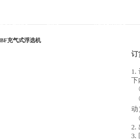
重选设备 / 矿物分选
振动筛 / 分级设备
矿物擦洗 / 洗砂设备
整条生产线设备
磁选机
给料机及输送设备
BF充气式浮选机
订
1.
下
①
②
动
2.
3.