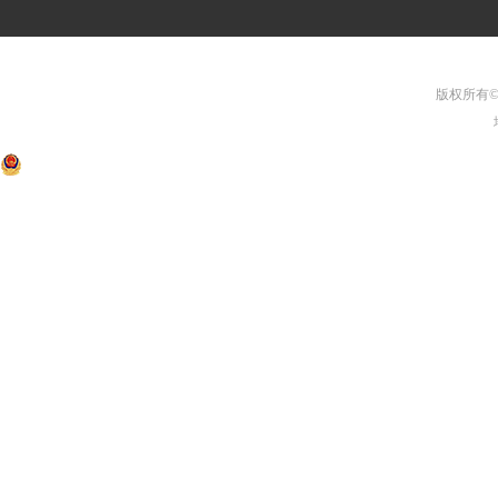
版权所有©世