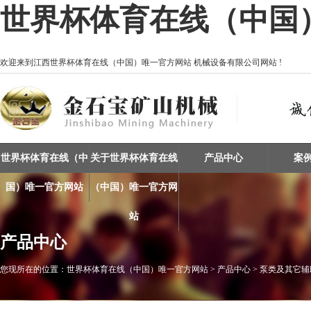
世界杯体育在线（中国
欢迎来到江西世界杯体育在线（中国）唯一官方网站 机械设备有限公司网站 !
世界杯体育在线（中
关于世界杯体育在线
产品中心
案
国）唯一官方网站
（中国）唯一官方网
站
产品中心
您现所在的位置：
世界杯体育在线（中国）唯一官方网站
> 产品中心 > 泵类及其它