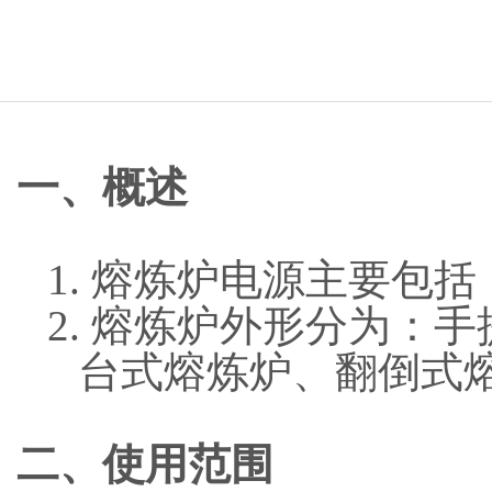
一
、
概述
1. 熔炼炉电源主要包
2. 熔炼炉外形分为：
台式熔炼炉、翻倒式
二、使用范围