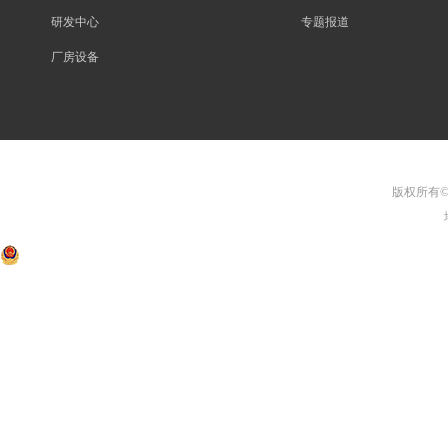
研发中心
专题报道
厂房设备
版权所有©世