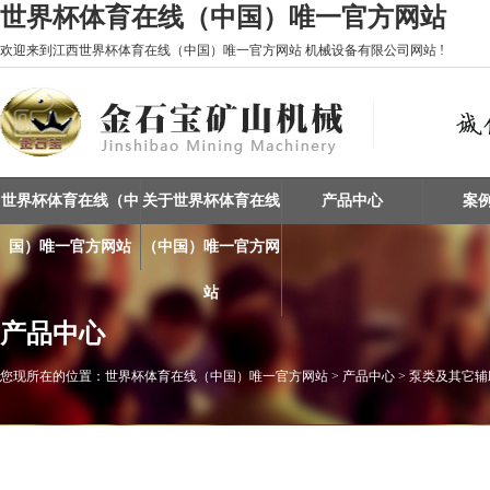
世界杯体育在线（中国）唯一官方网站
欢迎来到江西世界杯体育在线（中国）唯一官方网站 机械设备有限公司网站 !
世界杯体育在线（中
关于世界杯体育在线
产品中心
案
国）唯一官方网站
（中国）唯一官方网
站
产品中心
您现所在的位置：
世界杯体育在线（中国）唯一官方网站
> 产品中心 > 泵类及其它
重选设备 / 矿物分选
振动筛 / 分级设备
矿物擦洗 / 洗砂设备