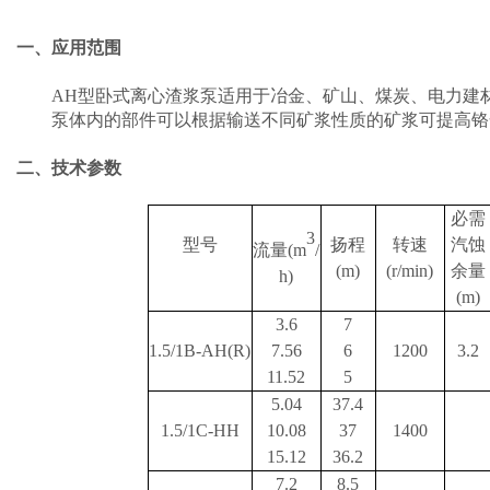
一
、
应用范围
AH型卧式离心渣浆泵适用于冶金、矿山、煤炭、电力建
泵体内的部件可以根据输送不同矿浆性质的矿浆可提高铬
二
、技术参数
必需
3
型号
扬程
转速
汽蚀
流量(m
/
(m)
(r/min)
余量
h)
(m)
3.6
7
1.5/1B-AH(R)
7.56
6
1200
3.2
11.52
5
5.04
37.4
1.5/1C-HH
10.08
37
1400
15.12
36.2
7.2
8.5