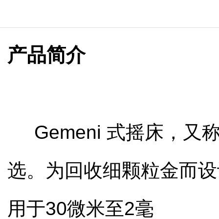
产品简介
Gemeni 式摇床，
选。为回收细颗粒金而设
用
于30微米至2毫