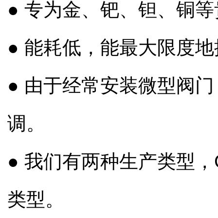
● 专为金、钯、钽、铜
● 能耗低，能最大限度
● 由于经常安装微型阀
调。
● 我们有两种生产类型，
类型
。