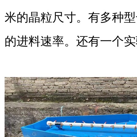
米的晶粒尺寸。
有多种型
的进料速率。还
有一个实