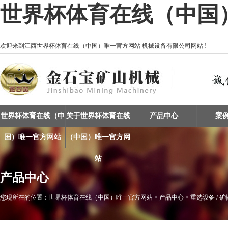
世界杯体育在线（中国
欢迎来到江西世界杯体育在线（中国）唯一官方网站 机械设备有限公司网站 !
世界杯体育在线（中
关于世界杯体育在线
产品中心
案
国）唯一官方网站
（中国）唯一官方网
站
产品中心
您现所在的位置：
世界杯体育在线（中国）唯一官方网站
> 产品中心 > 重选设备 / 