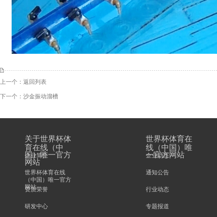
上一个：
返回列表
下一个：
沙金振动溜槽
关于世界杯体
世界杯体育在
育在线（中
线（中国）唯
国）唯一官方
一官方网站
企业简介
企业动态
网站
世界杯体育在线
通知公告
（中国）唯一官方
网站
资质荣誉
行业动态
研发中心
专题报道